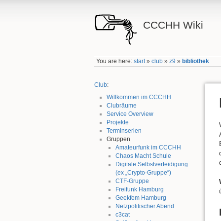
CCCHH Wiki
You are here:
start
»
club
»
z9
»
bibliothek
Club
:
Willkommen im CCCHH
Clubräume
Service Overview
Projekte
Terminserien
Gruppen
Amateurfunk im CCCHH
Chaos Macht Schule
Digitale Selbstverteidigung
(ex „Crypto-Gruppe“)
CTF-Gruppe
Freifunk Hamburg
Geekfem Hamburg
Netzpolitischer Abend
c3cat