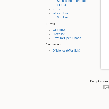
Selfhosting Usergroup
CCCIX
Items
Infrastruktur
Services
Howto:
Wiki Howto
Prozesse
How-To: Open Chaos
Vereinsfoo:
Offizielles (öffentlich)
Except where o