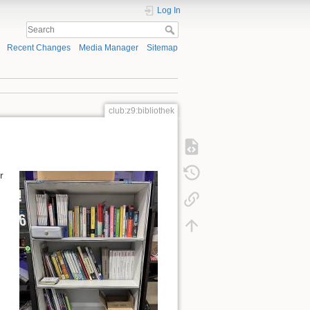
Log In
Recent Changes
Media Manager
Sitemap
club:z9:bibliothek
r