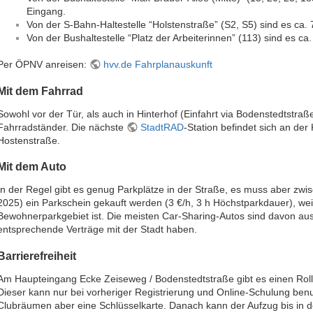
Eingang.
Von der S-Bahn-Haltestelle “Holstenstraße” (S2, S5) sind es ca.
Von der Bushaltestelle “Platz der Arbeiterinnen” (113) sind es ca
Per ÖPNV anreisen:
hvv.de Fahrplanauskunft
Mit dem Fahrrad
Sowohl vor der Tür, als auch in Hinterhof (Einfahrt via Bodenstedtstra
Fahrradständer. Die nächste
StadtRAD
-Station befindet sich an der
Hostenstraße.
Mit dem Auto
In der Regel gibt es genug Parkplätze in der Straße, es muss aber zwi
2025) ein Parkschein gekauft werden (3 €/h, 3 h Höchstparkdauer), w
Bewohnerparkgebiet ist. Die meisten Car-Sharing-Autos sind davon a
entsprechende Verträge mit der Stadt haben.
Barrierefreiheit
Am Haupteingang Ecke Zeiseweg / Bodenstedtstraße gibt es einen Rollstu
Dieser kann nur bei vorheriger Registrierung und Online-Schulung benu
Clubräumen aber eine Schlüsselkarte. Danach kann der Aufzug bis in