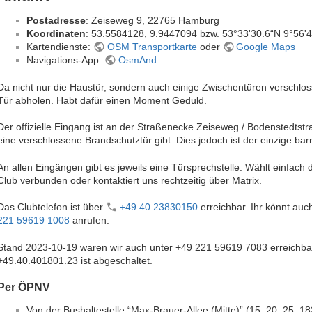
Postadresse
: Zeiseweg 9, 22765 Hamburg
Koordinaten
: 53.5584128, 9.9447094 bzw. 53°33'30.6“N 9°56'
Kartendienste:
OSM Transportkarte
oder
Google Maps
Navigations-App:
OsmAnd
Da nicht nur die Haustür, sondern auch einige Zwischentüren verschlo
Tür abholen. Habt dafür einen Moment Geduld.
Der offizielle Eingang ist an der Straßenecke Zeiseweg / Bodenstedts
eine verschlossene Brandschutztür gibt. Dies jedoch ist der einzige bar
An allen Eingängen gibt es jeweils eine Türsprechstelle. Wählt einfach
Club verbunden oder kontaktiert uns rechtzeitig über Matrix.
Das Clubtelefon ist über
+49 40 23830150
erreichbar. Ihr könnt au
‭221 59619 1008
‬ anrufen.
Stand 2023-10-19 waren wir auch unter +49 ‭221 59619 7083 erreichba
+49.40.401801.23 ist abgeschaltet.
Per ÖPNV
Von der Bushaltestelle “Max-Brauer-Allee (Mitte)” (15, 20, 25, 1