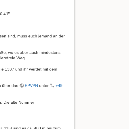
40.4”E
ssen sind, muss euch jemand an der
traße, wo es aber auch mindestens
rierefreie Weg.
 die 1337 und ihr werdet mit dem
ch über das
EPVPN
unter
+49
r. Die alte Nummer
83, 115) sind es ca. 400 m bis zum