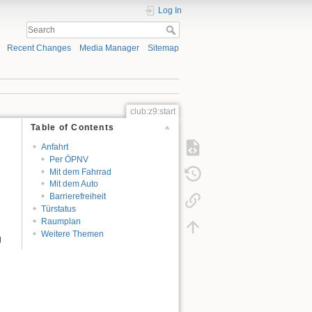
Log In
Recent Changes
Media Manager
Sitemap
club:z9:start
Table of Contents
Anfahrt
Per ÖPNV
Mit dem Fahrrad
Mit dem Auto
Barrierefreiheit
Türstatus
Raumplan
Weitere Themen
g