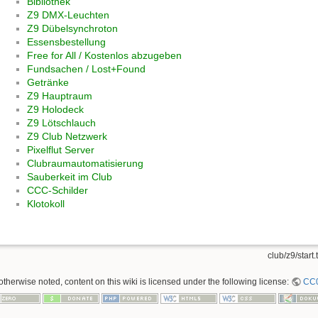
Bibliothek
Z9 DMX-Leuchten
Z9 Dübelsynchroton
Essensbestellung
Free for All / Kostenlos abzugeben
Fundsachen / Lost+Found
Getränke
Z9 Hauptraum
Z9 Holodeck
Z9 Lötschlauch
Z9 Club Netzwerk
Pixelflut Server
Clubraumautomatisierung
Sauberkeit im Club
CCC-Schilder
Klotokoll
club/z9/start.t
therwise noted, content on this wiki is licensed under the following license:
CC0