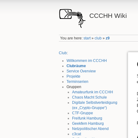
CCCHH Wiki
You are here:
start
»
club
»
z9
Club
:
Willkommen im CCCHH
Clubräume
Service Overview
Projekte
Terminserien
Gruppen
Amateurfunk im CCCHH
Chaos Macht Schule
Digitale Selbstverteidigung
(ex „Crypto-Gruppe“)
CTF-Gruppe
Freifunk Hamburg
Geekfem Hamburg
Netzpolitischer Abend
c3cat