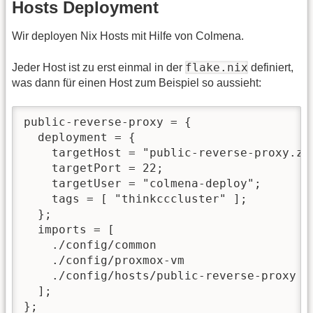
Hosts Deployment
Wir deployen Nix Hosts mit Hilfe von Colmena.
flake.nix
Jeder Host ist zu erst einmal in der
definiert,
was dann für einen Host zum Beispiel so aussieht:
public-reverse-proxy = {

  deployment = {

    targetHost = "public-reverse-proxy.z9.
    targetPort = 22;

    targetUser = "colmena-deploy";

    tags = [ "thinkcccluster" ];

  };

  imports = [ 

    ./config/common

    ./config/proxmox-vm

    ./config/hosts/public-reverse-proxy

  ];

};