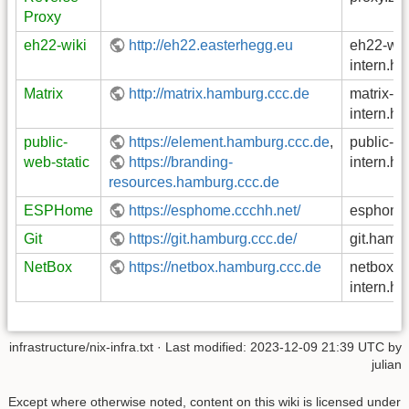
Proxy
eh22-wiki
http://eh22.easterhegg.eu
eh22-wik
intern.h
Matrix
http://matrix.hamburg.ccc.de
matrix-
intern.h
public-
https://element.hamburg.ccc.de
,
public-we
web-static
https://branding-
intern.h
resources.hamburg.ccc.de
ESPHome
https://esphome.ccchh.net/
esphome.
Git
https://git.hamburg.ccc.de/
git.hamb
NetBox
https://netbox.hamburg.ccc.de
netbox-
intern.h
infrastructure/nix-infra.txt
· Last modified:
2023-12-09 21:39 UTC
by
julian
Except where otherwise noted, content on this wiki is licensed under